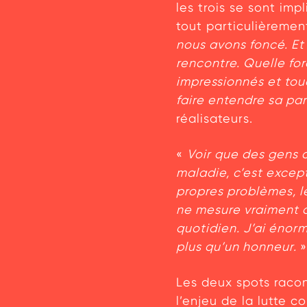
les trois se sont im
tout particulièremen
nous avons foncé. Et
rencontre. Quelle for
impressionnés et to
faire entendre sa pa
réalisateurs.
«
Voir que des gens 
maladie, c’est excep
propres problèmes, le
ne mesure vraiment q
quotidien. J’ai énorm
plus qu’un honneur.
»
Les deux spots racon
l’enjeu de la lutte 