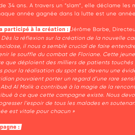
e 34 ans. A travers un “slam“, elle déclame les 
haque année gagnée dans la lutte est une année
Jérôme Barbe, Directeu
participé à la création :
«
Dès la réflexion sur la création de la nouvell
cidose, il nous a semblé crucial de faire entendre
nir le souffle du combat de Floriane. Cette jeu
re que déploient des milliers de patients touchés
rs pour la réalisation du spot est devenu une évi
idian pouvaient porter un regard d’une rare sensi
. Abd Al Malik a contribué à la magie de la rencontr
ntribué à ce que cette campagne existe. Nous devo
ogresser l’espoir de tous les malades en soutena
ée est vitale pour chacun »
mpagne :