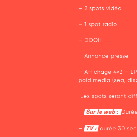
– 2 spots vidéo
– 1 spot radio
– DOOH
– Annonce presse
– Affichage 4×3 – LP
paid media (sea, dis
Les spots seront diff
Actualités
–
Durée
Sur le web :
Communiqués de presse
–
durée 30 sec
TV :
Gouvernance