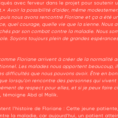
pliqués avec ferveur dans le projet pour soutenir
t.«
Avoir la possibilité d’aider, même modestement
 puis nous avons rencontré Floriane et ça a été u
ce, quel courage, quelle vie que la sienne. Nous av
uchés par son combat contre la maladie. Nous so
role. Soyons toujours plein de grandes espérance
comme Floriane arrivent à créer de la normalité a
tionnel. Les malades nous apportent beaucoup, ils
s difficultés que nous pouvons avoir. Être en bon
ue lorsqu’on rencontre des personnes qui vivent
ément de respect pour elles, et si je peux faire c
, témoigne Abd al Malik.
tent l’histoire de Floriane : Cette jeune patient
contre la maladie, car aujourd’hui, un patient att