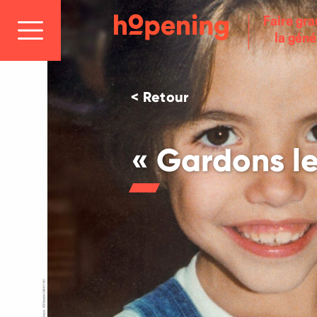
Faire gra
la géné
< Retour
« Gardons le