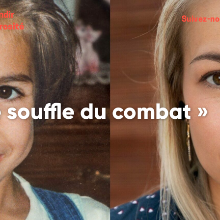
ndir
Suivez-n
rosité
 souffle du combat »