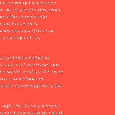
 une cause qui les touche
, ne se discute pas, alors
ne belle et puissante
ons été cueillis,
mmes heureux d’avoir pu
s.
»,expliquent les
u quotidien malgré la
 nous font relativiser nos
ne santé, c’est un don qu’on
 avec la maladie au
irculer ce courage-là, c’est
e, âgée de 35 ans, incarne
eint de mucoviscidose meurt