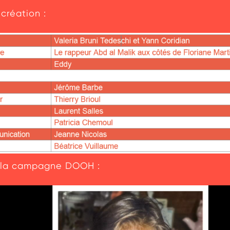
 création :
e la campagne DOOH :