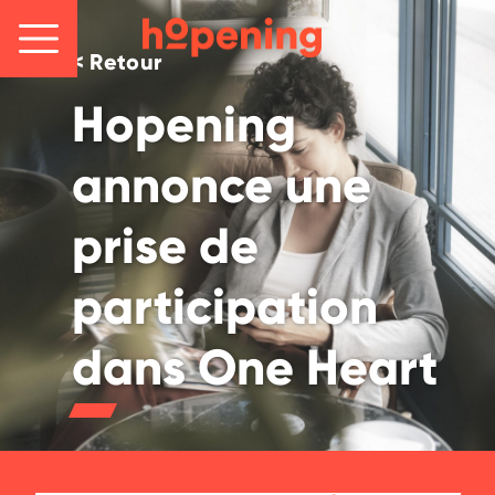
< Retour
Hopening
annonce une
prise de
participation
dans One Heart