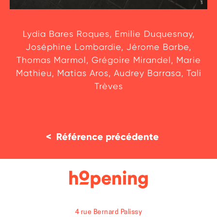
L’équipe de choc
Lydia Bares Roques, Emilie Duquesnay,
Joséphine Lombardie, Jérome Barbe,
Thomas Marmol, Grégoire Mirandel, Marie
Mathieu, Matias Aros, Audrey Barrasa, Tali
Trèves
<
Référence précédente
4 rue Bernard Palissy