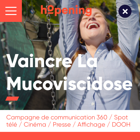
Vaincre La
Mucoviscidose
Campagne de communication 360 / Spot
télé / Cinéma / Presse / Affichage / DOOH